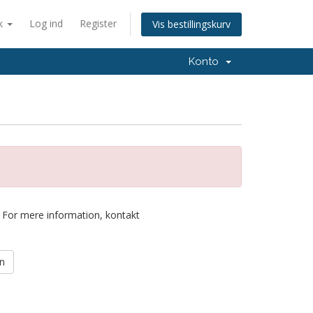
k
Log ind
Register
Vis bestillingskurv
Konto
t. For mere information, kontakt
en