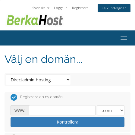
Svenska
Logga in
Registrera
Se kundvagnen
Togg
navig
Välj en domän...
Registrera en ny domän
www.
Kontrollera