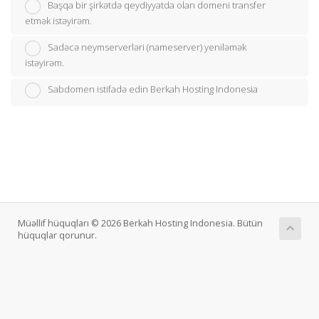
Başqa bir şirkətdə qeydiyyatda olan domeni transfer
etmək istəyirəm.
Sadəcə neymserverləri (nameserver) yeniləmək
istəyirəm.
Sabdomen istifadə edin Berkah Hosting Indonesia
Müəllif hüquqları © 2026 Berkah Hosting Indonesia. Bütün
hüquqlar qorunur.