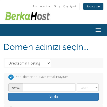
Azerbaijani
Giriş
Qeydiyyat
Səbətə bax
Togg
navig
Domen adınızı seçin...
Yeni domen adı əlavə etmək istəyirəm.
www.
Yoxla