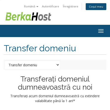
Română
Autentificare
Înregistrare
Coșul meu
Togg
navig
Transfer domeniu
Transferați domeniul
dumneavoastră cu noi
Transferați acum domeniul dumneavoastră cu extindere
valabilitate până la 1 an!*