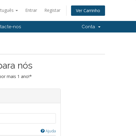
rtuguês
Entrar
Registar
Ver Carrinho
tacte-nos
Conta
para nós
por mais 1 ano!*
Ajuda