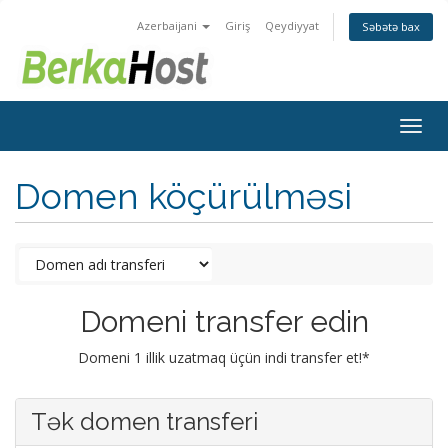
Azerbaijani
Giriş
Qeydiyyat
Səbətə bax
Togg
navig
Domen köçürülməsi
Domeni transfer edin
Domeni 1 illik uzatmaq üçün indi transfer et!*
Tək domen transferi