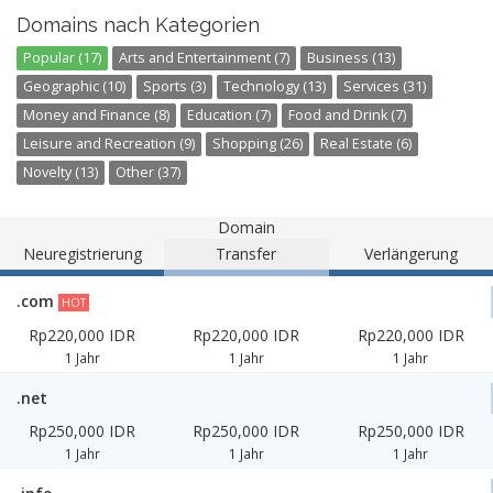
Domains nach Kategorien
Popular (17)
Arts and Entertainment (7)
Business (13)
Geographic (10)
Sports (3)
Technology (13)
Services (31)
Money and Finance (8)
Education (7)
Food and Drink (7)
Leisure and Recreation (9)
Shopping (26)
Real Estate (6)
Novelty (13)
Other (37)
Domain
Neuregistrierung
Transfer
Verlängerung
.com
HOT
Rp220,000 IDR
Rp220,000 IDR
Rp220,000 IDR
1 Jahr
1 Jahr
1 Jahr
.net
Rp250,000 IDR
Rp250,000 IDR
Rp250,000 IDR
1 Jahr
1 Jahr
1 Jahr