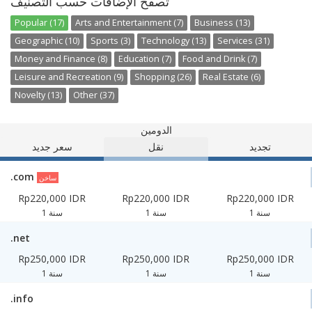
تصفح الإضافات حسب التصنيف
Popular (17)
Arts and Entertainment (7)
Business (13)
Geographic (10)
Sports (3)
Technology (13)
Services (31)
Money and Finance (8)
Education (7)
Food and Drink (7)
Leisure and Recreation (9)
Shopping (26)
Real Estate (6)
Novelty (13)
Other (37)
الدومين
تجديد
نقل
سعر جديد
.com
ساخن
Rp220,000 IDR
Rp220,000 IDR
Rp220,000 IDR
1 سنة
1 سنة
1 سنة
.net
Rp250,000 IDR
Rp250,000 IDR
Rp250,000 IDR
1 سنة
1 سنة
1 سنة
.info