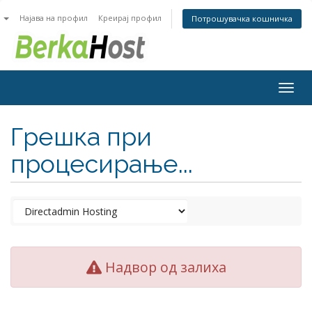
n
Најава на профил
Креирај профил
Потрошувачка кошничка
Togg
navig
Грешка при
процесирање...
Надвор од залиха